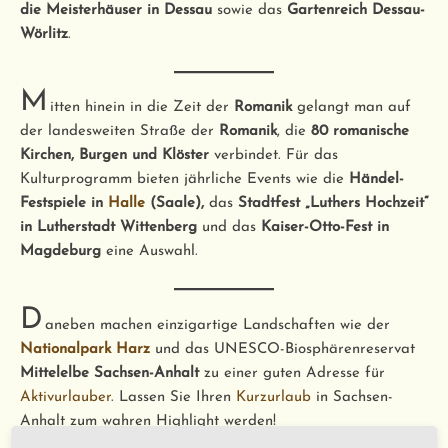
die Meisterhäuser in Dessau
sowie das
Gartenreich Dessau-
Wörlitz
.
M
itten hinein in die Zeit der
Romanik
gelangt man auf
der landesweiten Straße der
Romanik
, die
80 romanische
Kirchen, Burgen und Klöster
verbindet. Für das
Kulturprogramm bieten jährliche Events wie die
Händel-
Festspiele in
Halle
(Saale),
das
Stadtfest „Luthers Hochzeit“
in Lutherstadt Wittenberg
und das
Kaiser-Otto-Fest in
Magdeburg
eine Auswahl.
D
aneben machen einzigartige Landschaften wie der
Nationalpark Harz
und das UNESCO-Biosphärenreservat
Mittelelbe Sachsen-Anhalt
zu einer guten Adresse für
Aktivurlauber
. Lassen Sie Ihren
Kurzurlaub
in Sachsen-
Anhalt zum wahren Highlight werden!