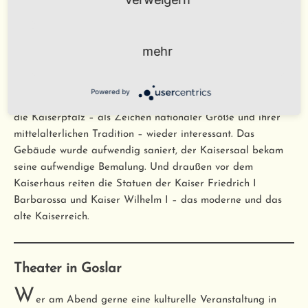
zeugt aber noch heute von der Macht und Würde der
Kaiser des Heiligen Römischen Reiches.
mehr
N
achdem die Kaiser nicht mehr nach Goslar kamen,
wurde das Kaiserhaus auch anderweitig genutzt. Erst mit
Powered by
der Ausrufung des Kaiserreiches 1871 unter Wilhelm I wurde
die Kaiserpfalz – als Zeichen nationaler Größe und ihrer
mittelalterlichen Tradition – wieder interessant. Das
Gebäude wurde aufwendig saniert, der Kaisersaal bekam
seine aufwendige Bemalung. Und draußen vor dem
Kaiserhaus reiten die Statuen der Kaiser Friedrich I
Barbarossa und Kaiser Wilhelm I – das moderne und das
alte Kaiserreich.
Theater in Goslar
W
er am Abend gerne eine kulturelle Veranstaltung in