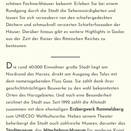
schönen Fachwerkhäuser bekannt. Erleben Sie bei einem
Rundgang durch die Stadt die Sehenswürdigkeiten und
lassen Sie sich verzaubern von den schiefergedeckten
Dächern und schmuckvoll verzierten Schieferfassaden der
Häuser. Darüber hinaus gibt es weitere Highlights in Goslar
aus der Zeit der Kaiser des Römischen Reiches zu
bestaunen.
D
ie rund 40.000 Einwohner große Stadt liegt am
Nordrand des Harzes, direkt am Ausgang des Tales mit
dem namensgebenden Fluss Gose. Sie zählt dank ihrer
geschichtsträchtigen Bauwerke zu den wohl bekanntesten
Orten des Harzgebietes. Und noch eine Besonderheit
zeichnet die Stadt aus: Seit 1992 zählt die Altstadt
zusammen mit dem ehemaligen
Erzbergwerk Rammelsberg
zum UNECSO Weltkulturerbe. Neben seinem Theater
beherbergt die Stadt auch zahlreiche Museen, darunter das
Stadtmuseum
, das
Mönchehaus-Museum
für moderne Kunst