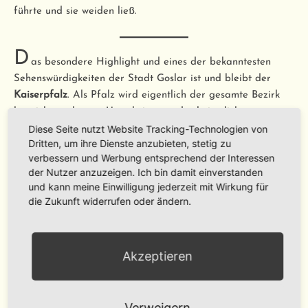
führte und sie weiden ließ.
D
as besondere Highlight und eines der bekanntesten
Sehenswürdigkeiten der Stadt Goslar ist und bleibt der
Kaiserpfalz
. Als Pfalz wird eigentlich der gesamte Bezirk
bezeichnet, der zur Unterbringung der kaiserlichen
Diese Seite nutzt Website Tracking-Technologien von
Gesellschaft diente. Denn früher war es üblich, dass die
Dritten, um ihre Dienste anzubieten, stetig zu
Könige und Kaiser im Mittelalter mitsamt ihrer
verbessern und Werbung entsprechend der Interessen
Gefolgschaft von Ort zu Ort reisten, um überall im Reich
der Nutzer anzuzeigen. Ich bin damit einverstanden
ihren Herrschaftsanspruch zu sichern, Recht zu sprechen
und kann meine Einwilligung jederzeit mit Wirkung für
und politische Bündnisse zu pflegen. An den Orten, an
die Zukunft widerrufen oder ändern.
denen sie länger und öfter verweilten, entstanden Pfalzen
mit Versammlungssälen, Kirchen und Unterkünften. So auch
in Goslar. Hier gehörten gleich mehrere Gebäude zum
Akzeptieren
Pfalzbezirk, wie Kaiserhaus und Domstift, Pfarrkirche und
Pfalzkapellen und die Häuser der Bediensteten. Die meisten
Gebäude sind verschwunden, das Kaiserhaus von 1050
Verweigern