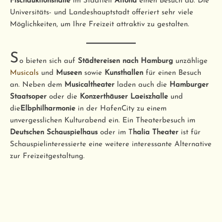
Fischauktionshalle
im Stadtteil
Altona
einen Besuch ab. Die
Universitäts- und Landeshauptstadt offeriert sehr viele
Möglichkeiten, um Ihre Freizeit attraktiv zu gestalten.
S
o bieten sich auf
Städtereisen nach Hamburg
unzählige
Musicals
und
Museen
sowie
Kunsthallen
für einen Besuch
an. Neben dem
Musicaltheater
laden auch die
Hamburger
Staatsoper
oder die
Konzerthäuser Laeiszhalle
und
die
Elbphilharmonie
in der HafenCity zu einem
unvergesslichen Kulturabend ein. Ein Theaterbesuch im
Deutschen Schauspielhaus
oder im T
halia Theater
ist für
Schauspielinteressierte eine weitere interessante Alternative
zur Freizeitgestaltung.