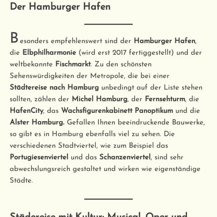
Der Hamburger Hafen
B
esonders empfehlenswert sind der
Hamburger Hafen
,
die
Elbphilharmonie
(wird erst 2017 fertiggestellt) und der
weltbekannte
Fischmarkt
. Zu den schönsten
Sehenswürdigkeiten der Metropole, die bei einer
Städtereise nach Hamburg
unbedingt auf der Liste stehen
sollten, zählen der
Michel Hamburg
, der
Fernsehturm
, die
HafenCity
, das
Wachsfigurenkabinett Panoptikum
und die
Alster Hamburg.
Gefallen Ihnen beeindruckende Bauwerke,
so gibt es in Hamburg ebenfalls viel zu sehen. Die
verschiedenen Stadtviertel, wie zum Beispiel das
Portugiesenviertel
und das
Schanzenviertel
, sind sehr
abwechslungsreich gestaltet und wirken wie eigenständige
Städte.