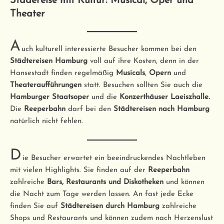
Städereise mit Kultur: Musical, Oper und
Theater
A
uch kulturell interessierte Besucher kommen bei den
Städtereisen Hamburg
voll auf ihre Kosten, denn in der
Hansestadt finden regelmäßig
Musicals
,
Opern
und
Theateraufführungen
statt. Besuchen sollten Sie auch die
Hamburger Staatsoper
und die
Konzerthäuser Laeiszhalle.
Die
Reeperbahn
darf bei den
Städtereisen nach Hamburg
natürlich nicht fehlen.
D
ie Besucher erwartet ein beeindruckendes Nachtleben
mit vielen Highlights. Sie finden auf der
Reeperbahn
zahlreiche
Bars, Restaurants und Diskotheken
und können
die Nacht zum Tage werden lassen. An fast jede Ecke
finden Sie auf
Städtereisen durch Hamburg
zahlreiche
Shops und Restaurants und können zudem nach Herzenslust