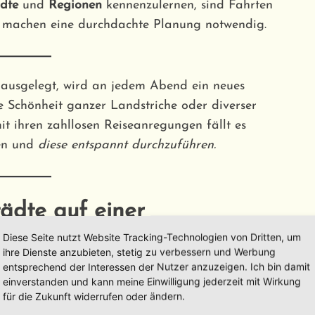
dte
und
Regionen
kennenzulernen, sind Fahrten
d machen eine durchdachte Planung notwendig.
ausgelegt, wird an jedem Abend ein neues
 Schönheit ganzer Landstriche oder diverser
t ihren zahllosen Reiseanregungen fällt es
en und
diese entspannt durchzuführen.
ädte auf einer
rleben
Diese Seite nutzt Website Tracking-Technologien von Dritten, um
ihre Dienste anzubieten, stetig zu verbessern und Werbung
entsprechend der Interessen der Nutzer anzuzeigen. Ich bin damit
n aktiven Reiz von Radreisen erleben möchten,
einverstanden und kann meine Einwilligung jederzeit mit Wirkung
für die Zukunft widerrufen oder ändern.
 durch
Norddeutschland
oder entlang der