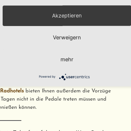
els
,
die Sie gerne aus
Radtourist
aufnehmen.
adreisen
durch die
Mittelgebirge
oder im
Akzeptieren
Verweigern
k die richtige Kurzreise
mehr
und erkunden Sie während ihrer Tagestouren die
Powered by
ibel bei der Auswahl der Länge ihrer Strecke
Radhotels
bieten Ihnen außerdem die Vorzüge
 Tagen nicht in die Pedale treten müssen und
nießen können.