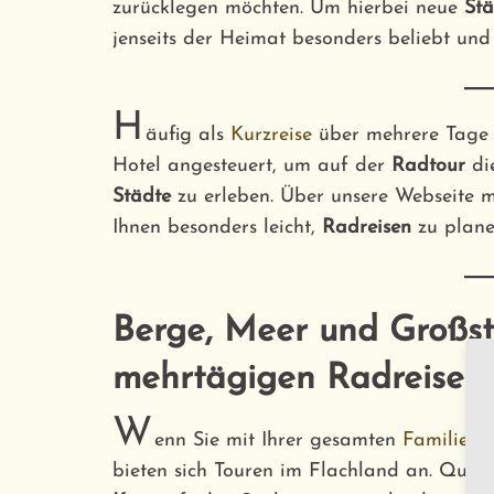
zurücklegen möchten. Um hierbei neue
Stä
jenseits der Heimat besonders beliebt un
H
äufig als
Kurzreise
über mehrere Tage 
Hotel angesteuert, um auf der
Radtour
die
Städte
zu erleben. Über unsere Webseite mi
Ihnen besonders leicht,
Radreisen
zu plan
Berge, Meer und Großst
mehrtägigen Radreise e
W
enn Sie mit Ihrer gesamten
Familie
de
bieten sich Touren im Flachland an. Quer