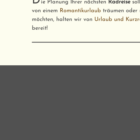
D
ie Planung Ihrer nächsten
Radreise
sol
von einem
Romantikurlaub
träumen oder 
möchten, halten wir von
Urlaub und Kurzr
bereit!