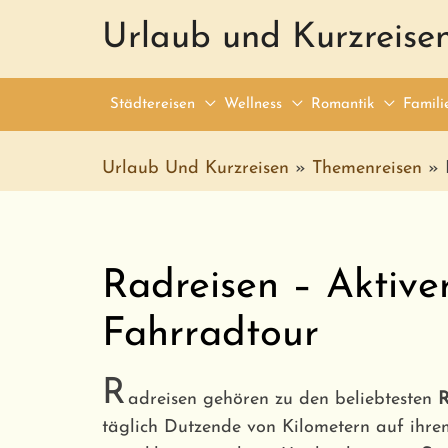
Urlaub und Kurzreise
Städtereisen
Wellness
Romantik
Famili
Urlaub Und Kurzreisen
»
Themenreisen
»
Radreisen – Aktive
Fahrradtour
R
adreisen gehören zu den beliebtesten
R
täglich Dutzende von Kilometern auf ihr