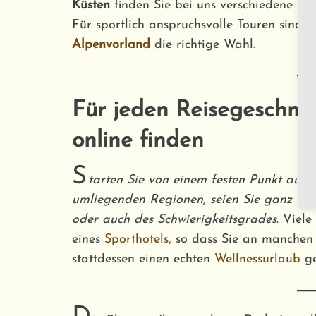
Küsten
finden Sie bei uns verschiedene
Hot
Für sportlich anspruchsvolle Touren sind
R
Alpenvorland
die richtige Wahl.
Für jeden Reisegeschmac
online finden
S
tarten Sie von einem festen Punkt aus 
umliegenden Regionen, seien Sie ganz flex
oder auch des Schwierigkeitsgrades
. Viele
eines
Sporthotels
, so dass Sie an manchen
stattdessen einen echten
Wellnessurlaub
ge