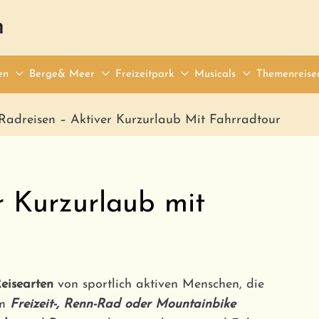
n
en
Berge& Meer
Freizeitpark
Musicals
Themenreise
Radreisen – Aktiver Kurzurlaub Mit Fahrradtour
r Kurzurlaub mit
eisearten
von sportlich aktiven Menschen, die
em
Freizeit-, Renn-Rad oder Mountainbike