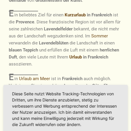
Gemälde
von
Großmeistern der Kunst
.
E
in beliebtes Ziel für einen
Kurzurlaub
in Frankreich
ist
die
Provence
. Diese französische Region ist vor allem für
seine zahlreichen
Lavendelfelder
bekannt, die nicht mehr
aus der Landschaft wegzudenken sind. Im
Sommer
verwandeln die
Lavendelblüten
die Landschaft in einen
blauen Teppich
und erfüllen die Luft mit einem
herrlichen
Duft
, den viele Leute mit Ihrem
Urlaub
in Frankreich
assoziieren.
E
in
Urlaub am Meer
ist in
Frankreich
auch möglich.
Verbringen Sie eine schöne Auszeit an der
Côte d’Azur
und genießen Sie das
französische Mittelmeer
. Ob Sie
Diese Seite nutzt Website Tracking-Technologien von
einfach nur am
Meer
entspannen wollen oder eine der
Dritten, um ihre Dienste anzubieten, stetig zu
verbessern und Werbung entsprechend der Interessen
französischen Städte
der Region entdecken wollen –
der Nutzer anzuzeigen. Ich bin damit einverstanden
beides ist Ihnen bei Ihrem
Kurzurlaub
in Frankreich
und kann meine Einwilligung jederzeit mit Wirkung für
möglich. Die größten Städte der französischen Region
die Zukunft widerrufen oder ändern.
sind
Marseille
,
Nizza
und
Toulon
die einen Besuch wert