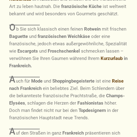
Art zu leben hautnah. Die
französische Küche
ist weltweit
bekannt und wird besonders von Gourmets geschätzt.
O
b Sie sich klassisch einen feinen
Rotwein
mit frischen
Baguette
und
französischen Weichkäse
oder eine
französische, jedoch etwas außergewöhnliche, Spezialität
wie
Escargots
und
Froschschenkel
schmecken lassen –
verwöhnen Sie Ihren Gaumen während Ihrem
Kurzurlaub
in
Frankreich.
A
uch für
Mode
und
Shoppingbegeisterte
ist eine
Reise
nach Frankreich
ein beliebtes Ziel. Beim Schlendern über
die bekannteste französische Prachtstraße, die
Champs-
Elysées
, schlagen die Herzen der
Fashionistas
höher.
Doch man findet nicht nur bei den
Topdesignern
in der
französischen Hauptstadt neue Trends.
A
uf den Straßen in ganz
Frankreich
präsentieren sich