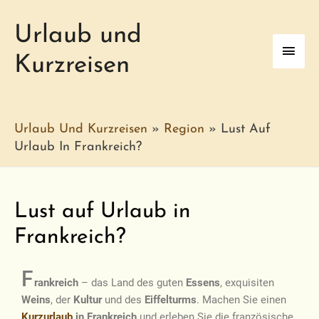
Urlaub und
Kurzreisen
Urlaub Und Kurzreisen
»
Region
»
Lust Auf
Urlaub In Frankreich?
Lust auf Urlaub in
Frankreich?
F
rankreich
– das Land des guten
Essens
, exquisiten
Weins
, der
Kultur
und des
Eiffelturms
. Machen Sie einen
Kurzurlaub
in Frankreich
und erleben Sie die französische