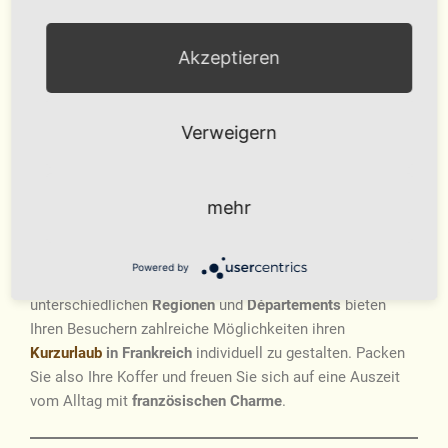
sind.
E
Akzeptieren
ine weitere beliebte
Urlaubsregion in Frankreich
ist die
Bretagne
. Im
Westen Frankreichs
finden Sie eine
weitläufige
Feld
– und
Waldlandschaft
, die sich
Verweigern
hervorragend für lange
Spaziergänge
und
Wanderungen
eignet.
E
mehr
rleben Sie das vielseitige und auch multikulturelle
Frankreich
während Ihres
Kurzurlaubs in Europa
. Egal ob
ein Kurztrip in eine französische Stadt oder eine
Powered by
entspannte Auszeit am Meer
,
Frankreich
und seine
unterschiedlichen
Regionen
und
Départements
bieten
Ihren Besuchern zahlreiche Möglichkeiten ihren
Kurzurlaub
in Frankreich
individuell zu gestalten. Packen
Sie also Ihre Koffer und freuen Sie sich auf eine Auszeit
vom Alltag mit
französischen Charme
.