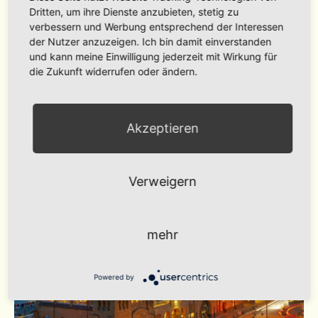
Dritten, um ihre Dienste anzubieten, stetig zu
und erleben Sie mit Ihrer Familie die die
verbessern und Werbung entsprechend der Interessen
entspannte Atmosphäre des immer beliebter
der Nutzer anzuzeigen. Ich bin damit einverstanden
werdenden jungen Stadtviertels St. Georg. Das
und kann meine Einwilligung jederzeit mit Wirkung für
Hotel bietet neben familienfreundlichem Service
die Zukunft widerrufen oder ändern.
auch verschiedenen Wellnessangebote für die
Erwachsenen.
Akzeptieren
Verweigern
mehr
Powered by