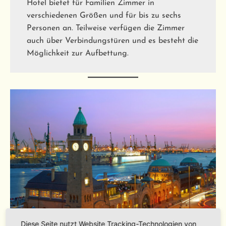
Hotel bietet für Familien Zimmer in
verschiedenen Größen und für bis zu sechs
Personen an. Teilweise verfügen die Zimmer
auch über Verbindungstüren und es besteht die
Möglichkeit zur Aufbettung.
C
hecken Sie in das
Junge Hotel Hamburg
ein
Diese Seite nutzt Website Tracking-Technologien von