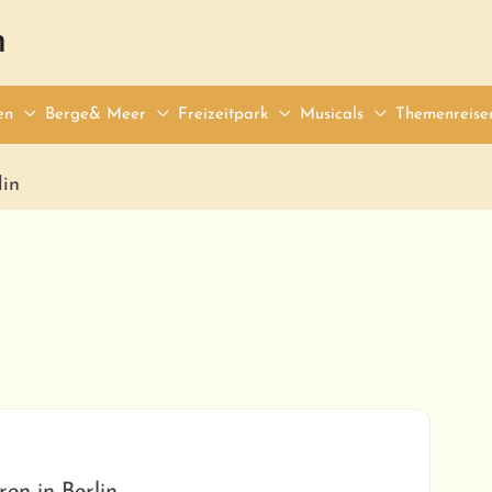
n
en
Berge& Meer
Freizeitpark
Musicals
Themenreise
lin