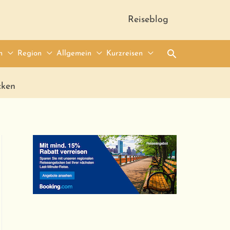
Reiseblog
Suche
n
Region
Allgemein
Kurzreisen
cken