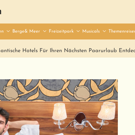
n
en
Berge& Meer
Freizeitpark
Musicals
Themenreise
antische Hotels Für Ihren Nächsten Paarurlaub Entde