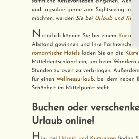
sämtliche
Reisevorlieben
eingehen. Wenn S
und tagsüber gerne zum Sightseeing in d
möchten, werden
Sie bei
Urlaub und Kurzr
N
atürlich können Sie bei einem
Kurzurl
Abstand gewinnen und Ihre Partnerschaft
romantische Hotels
laden Sie an die
Küste
Mitteldeutschland ein, um beim Wandern o
Stunden zu zweit zu verbringen. Außerd
für einen
Wellnessurlaub
, bei dem neben 
Schönheit im Mittelpunkt steht.
Buchen oder verschenke
Urlaub online!
H
ier bei
Urlaub und Kurzreisen
finden Si