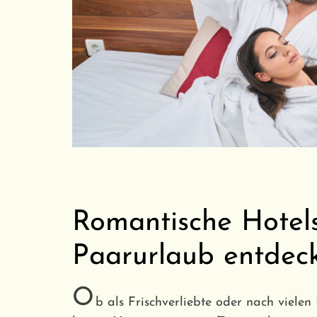
Romantische Hotels
Paarurlaub entdec
O
b als Frischverliebte oder nach viele