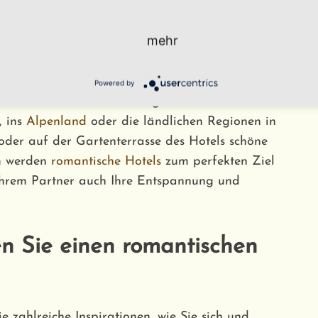
ie und Ihr Partner
Städtereisen
favorisieren
en größten Metropolen des Landes aufbrechen
mehr
eisen
schnell fündig.
aub
auch bewusst vom Trubel des Stadtlebens
Powered by
 inmitten
der
freien Natur genießen. Viele
, ins
Alpenland
oder die ländlichen Regionen in
der auf der Gartenterrasse des Hotels schöne
em werden
romantische Hotels
zum perfekten Ziel
Ihrem Partner auch Ihre Entspannung und
n Sie einen romantischen
e zahlreiche Inspirationen, wie Sie sich und