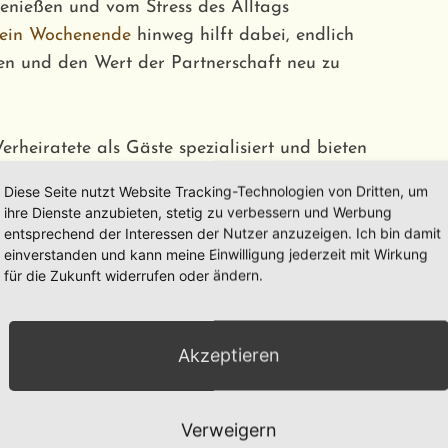
enießen und vom Stress des Alltags
 ein Wochenende
hinweg hilft dabei, endlich
en und den Wert der Partnerschaft neu zu
rheiratete als Gäste spezialisiert und bieten
iebe in den Mittelpunkt der Reise rücken
. Von
Diese Seite nutzt Website Tracking-Technologien von Dritten, um
dle-Light-Diner reichen die Highlights, die
ihre Dienste anzubieten, stetig zu verbessern und Werbung
er unsere Webseite entdeckt werden können.
Mit
entsprechend der Interessen der Nutzer anzuzeigen. Ich bin damit
einverstanden und kann meine Einwilligung jederzeit mit Wirkung
isen
ist Ihnen ein unvergesslicher Urlaub sicher.
für die Zukunft widerrufen oder ändern.
einer einzigartigen Reise
Akzeptieren
che Hotels
zu finden, die mit ihrer Lage auf
Verweigern