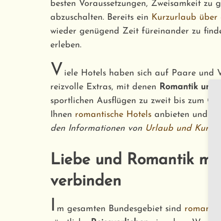
besten Voraussetzungen, Zweisamkeit zu g
abzuschalten. Bereits ein
Kurzurlaub über
wieder genügend Zeit füreinander zu find
erleben.
V
iele Hotels haben sich auf Paare und Ve
reizvolle Extras, mit denen
Romantik und L
sportlichen Ausflügen zu zweit bis zum Can
Ihnen
romantische Hotels
anbieten und üb
den Informationen von
Urlaub und Kurzre
Liebe und Romantik mit 
verbinden
I
m gesamten Bundesgebiet sind
romantis