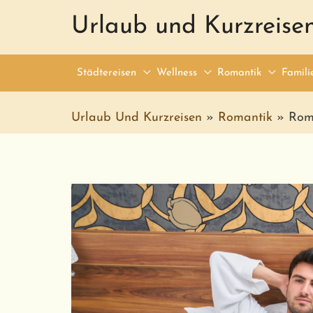
Urlaub und Kurzreise
Städtereisen
Wellness
Romantik
Famili
Urlaub Und Kurzreisen
»
Romantik
»
Rom