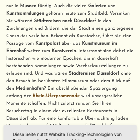
nur in
Museen
fündig. Auch die vielen
Galerien
und
Kunstsammlungen
gehören heute zum Stadtbild. Versinken
Sie während
Städtereisen nach Düsseldor
f in den
Zeichnungen und Bildern, die der Stadt einen ganz eigenen
Charakter verleihen. Bekannt als Kunstachse, führt Sie eine
Passage vom
Kunstpalast
über das
Kunstmuseum im
Ehrenhof
weiter zum
Kunstverein
. Interessant sind dabei die
historischen wie modernen Epochen, die in dauerhaft
bestehenden Sammlungen sowie Wechselausstellungen zu
erleben sind. Und was wären
Städtereisen Düsseldorf
ohne
den Besuch im berühmten Filmmuseum oder dem Blick auf
den
Medienhafen
? Ein abschließender Spaziergang
entlang der
Rhein-Uferpromenade
wird unvergessliche
Momente schaffen. Nicht zuletzt runden Sie Ihren
Besuchertag in einem der exzellenten Restaurants in
Düsseldorf ab. Für eine komfortable Übernachtung laden
Sie unterdessen auf S
tädtereisen nach Düsseldorf
exzellente Hotels vor Ort ein. Bei vielen Hotelangeboten die
Diese Seite nutzt Website Tracking-Technologien von