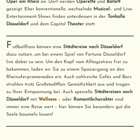
Oper am Rhein
an. Dort werden
Operette
und
Ballett
gezeigt. Eher konventionelle, wechselnde
Musical
– und Live-
Entertainment-Shows finden unterdessen in der
Tonhalle
Düsseldorf
und dem Capitol
Theater
statt.
F
ußballfans können eine
Städtereise nach Düsseldorf
dazu nutzen, um bei einem Spiel von Fortuna Düsseldorf
live dabei zu sein. Um den Kopf vom Alltagsstress frei zu
bekommen, laden wir Sie zu einem Spaziergang an den
Rheinuferpromenaden ein. Auch zahlreiche Cafés und Bars
strahlen trotz Großstadtflair Gemütlichkeit aus und tragen
zu Ihrer Entspannung bei. Auch spezielle
Städtereisen nach
Düsseldorf
mit
Wellness
– oder
Romantikcharakter
sind
immer eine Reise wert – hier können Sie besonders gut die
Seele baumeln lassen!