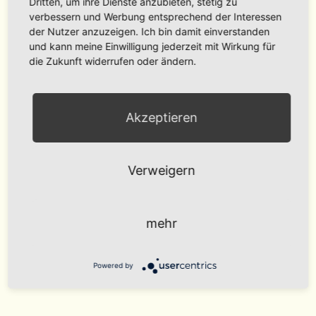
Dritten, um ihre Dienste anzubieten, stetig zu
Übernachtungen im Hotel ebenso wie zumeist ein
verbessern und Werbung entsprechend der Interessen
reichhaltiges Frühstück und weitere Leistungen enthalten.
der Nutzer anzuzeigen. Ich bin damit einverstanden
und kann meine Einwilligung jederzeit mit Wirkung für
die Zukunft widerrufen oder ändern.
Akzeptieren
Verweigern
mehr
Powered by