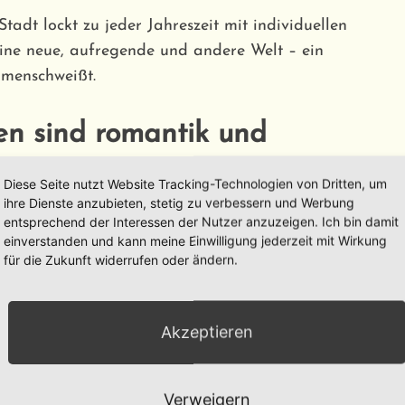
adt lockt zu jeder Jahreszeit mit individuellen
eine neue, aufregende und andere Welt – ein
mmenschweißt.
en sind romantik und
Diese Seite nutzt Website Tracking-Technologien von Dritten, um
ihre Dienste anzubieten, stetig zu verbessern und Werbung
entsprechend der Interessen der Nutzer anzuzeigen. Ich bin damit
r Menschen aller Art etwas zu bieten hat. Hier
einverstanden und kann meine Einwilligung jederzeit mit Wirkung
annung auf einander. Ein Romantikurlaub in der
für die Zukunft widerrufen oder ändern.
enschen beobachten, die Sehenswürdigkeiten
assen und in Museen und Ausstellungen der
Abschluss eines langen Tages auf Ihrem
Akzeptieren
die Oper oder eine Vorstellung im Theater. In
und Restaurants vieler Nationalitäten zum
Verweigern
om Land: Deutschlands Metropolen sind wie