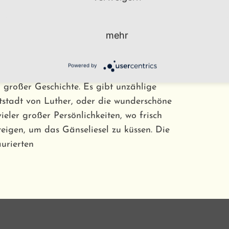
Stadt.
mehr
adt – Klein, aber fein.
Powered by
 nicht nur in einer Metropole möglich. Auch
 großer Geschichte. Es gibt unzählige
tstadt von Luther, oder die wunderschöne
ieler großer Persönlichkeiten, wo frisch
igen, um das Gänseliesel zu küssen. Die
aurierten