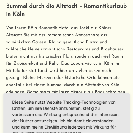
Bummel durch die Altstadt – Romantikurlaub
in Köln
Von Ihrem Köln Romantik Hotel aus, lockt die Kölner
Altstadt Sie mit der romantischen Atmosphäre der
verwinkelten Gassen. Kleine gemütliche Plätze und
zahlreiche kleine romantische Restaurants und Brauhäuser
bieten nicht nur historisches Flair, sondern auch viel Raum
für Zweisamkeit und Ruhe. Das Leben, wie es in Köln im
Mittelalter stattfand, wird hier an vielen Ecken noch
gezeigt. Kleine Museen oder historische Orte können Sie
ebenfalls bei einem Bummel durch die Altstadt von Köln
erkunden. Gemeinsam mit Ihrer Historie als Paar schreiben
Sie hier die eigene Geschichte weiter.
Diese Seite nutzt Website Tracking-Technologien von
Dritten, um ihre Dienste anzubieten, stetig zu
Romantikurlaub in Köln – Liebe atmen
verbessern und Werbung entsprechend der Interessen
der Nutzer anzuzeigen. Ich bin damit einverstanden
und kann meine Einwilligung jederzeit mit Wirkung für
Ob es das 4711 Haus ist oder das Liebesschloss, das Sie und