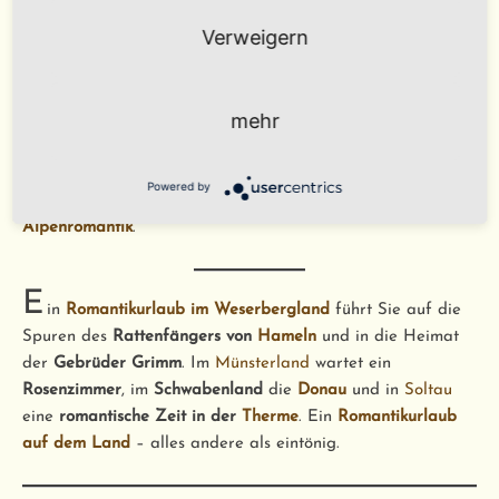
Verweigern
Romantikurlaub auf dem Land – Hotels für
Zweisamkeit
E
mehr
in
Romantikurlaub auf dem Land
kann märchenhaft
sein, wie zum Beispiel auf einer
Ritterburg in Stauffenberg
.
Oder Sie verbringen Ihren
Romantikurlaub auf dem Land
Powered by
in einem
Alpengasthof in Bayern
, begleitet von sagenhafter
Alpenromantik
.
E
in
Romantikurlaub im Weserbergland
führt Sie auf die
Spuren des
Rattenfängers von
Hameln
und in die Heimat
der
Gebrüder Grimm
. Im
Münsterland
wartet ein
Rosenzimmer
, im
Schwabenland
die
Donau
und in
Soltau
eine
romantische Zeit in der
Therme
. Ein
Romantikurlaub
auf dem Land
– alles andere als eintönig.