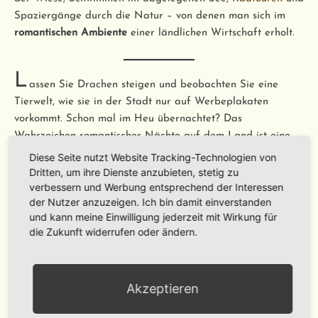
Spaziergänge durch die Natur – von denen man sich im
romantischen Ambiente
einer ländlichen Wirtschaft erholt.
L
assen Sie Drachen steigen und beobachten Sie eine
Tierwelt, wie sie in der Stadt nur auf Werbeplakaten
vorkommt. Schon mal im Heu übernachtet? Das
Wahrzeichen romantischer Nächte auf dem Land ist eine
Garantie zum Kuscheln und mehr. Auch eine Nacht in einem
Diese Seite nutzt Website Tracking-Technologien von
alten Fachwerkhaus
kitzelt die Gefühle bei einem
Dritten, um ihre Dienste anzubieten, stetig zu
verbessern und Werbung entsprechend der Interessen
Romantikurlaub auf dem Land
hervor.
der Nutzer anzuzeigen. Ich bin damit einverstanden
und kann meine Einwilligung jederzeit mit Wirkung für
V
die Zukunft widerrufen oder ändern.
om Havelland bis zum
Schwarzwald
, vom
Bodensee
bis
zur
Lüneburger Heide
– ein
Romantikurlaub auf dem Land
bietet schönste Stunden zum entdecken und gemeinsamen
Akzeptieren
Genießen.