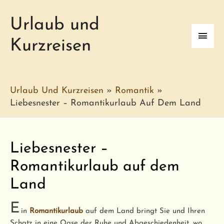
Urlaub und
Haup
Kurzreisen
Urlaub Und Kurzreisen
»
Romantik
»
Liebesnester – Romantikurlaub Auf Dem Land
Liebesnester –
Romantikurlaub auf dem
Land
E
in
Romantikurlaub
auf dem Land bringt Sie und Ihren
Schatz in eine Oase der Ruhe und Abgeschiedenheit, wo