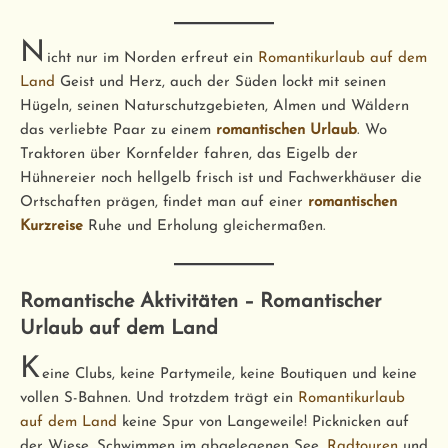
N
icht nur im Norden erfreut ein
Romantikurlaub auf dem
Land
Geist und Herz, auch der Süden lockt mit seinen
Hügeln, seinen Naturschutzgebieten, Almen und Wäldern
das verliebte Paar zu einem
romantischen Urlaub
. Wo
Traktoren über Kornfelder fahren, das Eigelb der
Hühnereier noch hellgelb frisch ist und Fachwerkhäuser die
Ortschaften prägen, findet man auf einer
romantischen
Kurzreise
Ruhe und Erholung gleichermaßen.
Romantische Aktivitäten – Romantischer
Urlaub auf dem Land
K
eine Clubs, keine Partymeile, keine Boutiquen und keine
vollen S-Bahnen. Und trotzdem trägt ein
Romantikurlaub
auf dem Land
keine Spur von Langeweile! Picknicken auf
der Wiese, Schwimmen im abgelegenen See,
Radtouren
und